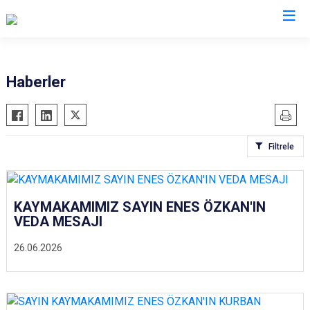
Denizli
Haberler
Acıpayam
Çardak
Pamukkale
Çivril
Filtrele
Babadağ
Güney
Baklan
Honaz
Bekilli
Kale
KAYMAKAMIMIZ SAYIN ENES ÖZKAN'IN
Beyağaç
Sarayköy
VEDA MESAJI
Bozkurt
Serinhisar
26.06.2026
Buldan
Tavas
Çal
Merkezefendi
Çameli