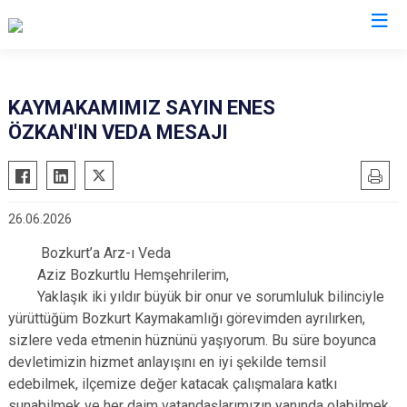
Denizli
KAYMAKAMIMIZ SAYIN ENES
ÖZKAN'IN VEDA MESAJI
Acıpayam
Çardak
Pamukkale
Çivril
Babadağ
Güney
26.06.2026
Baklan
Honaz
Bozkurt’a Arz-ı Veda
Bekilli
Kale
Aziz Bozkurtlu Hemşehrilerim,
Beyağaç
Sarayköy
Yaklaşık iki yıldır büyük bir onur ve sorumluluk bilinciyle
Bozkurt
Serinhisar
yürüttüğüm Bozkurt Kaymakamlığı görevimden ayrılırken,
Buldan
sizlere veda etmenin hüznünü yaşıyorum. Bu süre boyunca
Tavas
devletimizin hizmet anlayışını en iyi şekilde temsil
Çal
Merkezefendi
edebilmek, ilçemize değer katacak çalışmalara katkı
Çameli
sunabilmek ve her daim vatandaşlarımızın yanında olabilmek