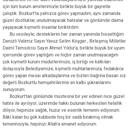
için tüm kurum amirlerimizle birlikte büyük bir gayretle
çalıştık. Bozkurt’ta yalnızca görev yapmadım; aynı zamanda
güzel dostluklar, unutulmayacak hatıralar ve gönlümde daima
yaşayacak kıymetli insanlar biriktirdim.
Bu vesileyle; desteklerini her zaman yanımda hissettiğim
Denizli Valimiz Sayın Yavuz Selim Köşger , Birleşmiş Milletler
Daimî Temsilcisi Sayın Ahmet Yıldız’a, birlikte büyük bir uyum
içerisinde görev yaptığım ve hiçbir zaman unutmayacağım
çok kıymetli kurum müdürlerimize, iş birliği ve katkıları
dolayısıyla Belediyemize, kıymetli muhtarlarımıza, fedakârca
görev yapan mesai arkadaşlarıma ve bizleri bağrına basan siz
değerli Bozkurtlu hemşehrilerime en kalbi şükranlarımı
sunuyorum.
Bozkurt’tan gönlümde müstesna bir yer edinen nice güzel
hatıra ile ayrılıyor; üzerimde hakkı bulunan herkesten helallik
diliyor, hepinize sağlık, huzur ve esenlik temenni ediyorum.
Bâkî kalan bu gök kubbede hoş bir sadâ bırakmış olmak
temennisiyle, hepinizi Allah’a emanet ediyorum.