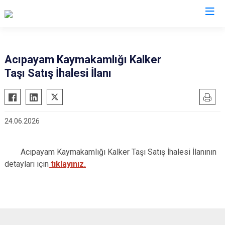
Denizli
Acıpayam Kaymakamlığı Kalker
Taşı Satış İhalesi İlanı
Acıpayam
Çardak
Pamukkale
Çivril
Babadağ
Güney
24.06.2026
Baklan
Honaz
Bekilli
Kale
Acıpayam Kaymakamlığı Kalker Taşı Satış İhalesi İlanının
Beyağaç
Sarayköy
detayları için
tıklayınız.
Bozkurt
Serinhisar
Buldan
Tavas
Çal
Merkezefendi
Çameli